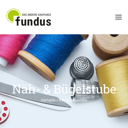
Näh- & Bügelstube
Startseite
»
Näh- & Bügelstube